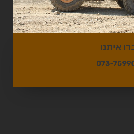
רו איתנו
073-7599