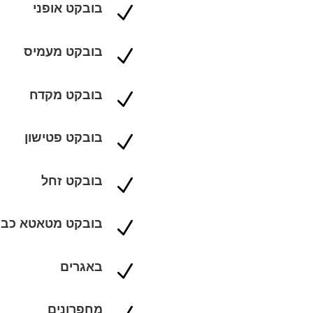
בובקט אופני
N
בובקט מעמיס
N
בובקט מקדח
N
בובקט פטישון
N
בובקט זחל
N
בובקט מטאטא כבי
N
באגרים
N
מחפרונים