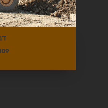
דב
009