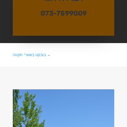
073-7599009
←
בובקט בשערי תקווה