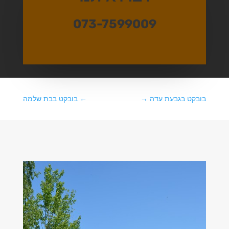
073-7599009
בובקט בגבעת עדה
→
←
בובקט בבת שלמה