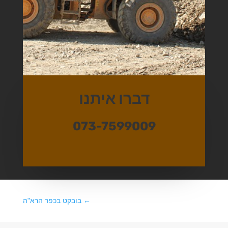
דברו איתנו
073-7599009
←
בובקט בכפר הרא"ה