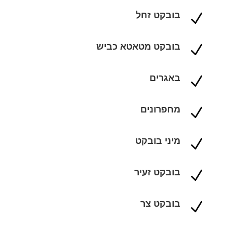
בובקט זחל
N
בובקט מטאטא כביש
N
באגרים
N
מחפרונים
N
מיני בובקט
N
בובקט זעיר
N
בובקט צר
N