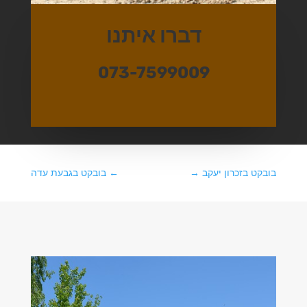
דברו איתנו
073-7599009
בובקט בזכרון יעקב
→
←
בובקט בגבעת עדה