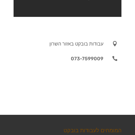

עבודות בובקט באזור השרון
073-7599009

המומחים לעבודות בובקט