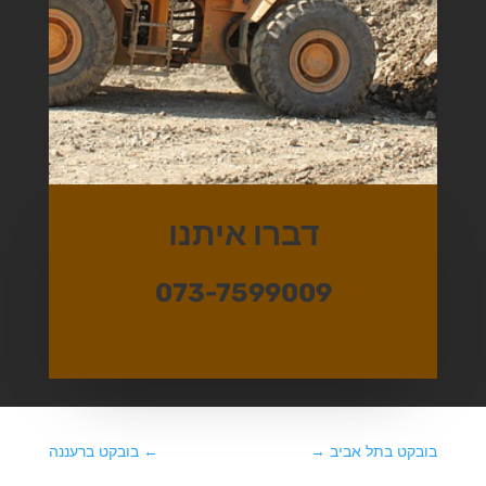
דברו איתנו
073-7599009
בובקט בתל אביב
→
←
בובקט ברעננה