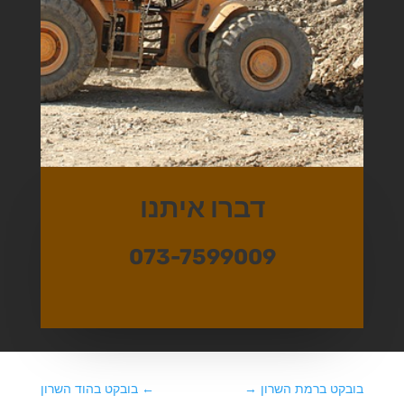
דברו איתנו
073-7599009
בובקט ברמת השרון
→
←
בובקט בהוד השרון