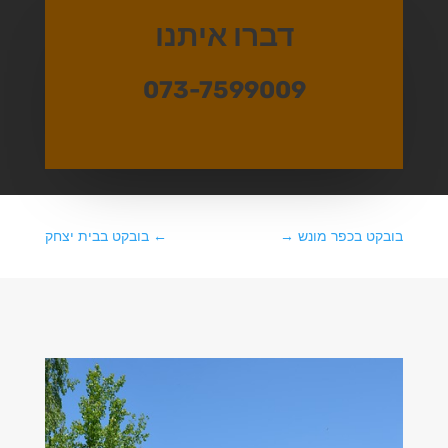
דברו איתנו
073-7599009
בובקט בכפר מונש
→
←
בובקט בבית יצחק