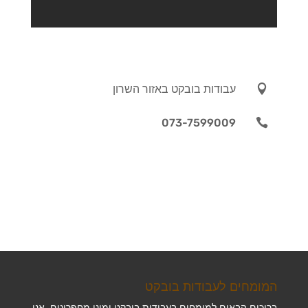

עבודות בובקט באזור השרון
073-7599009

המומחים לעבודות בובקט
ברוכים הבאים למומחים בעבודות בובקט ומיני מחפרונים. אנו