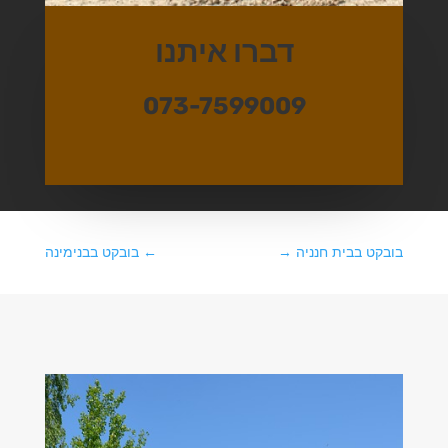
דברו איתנו
073-7599009
בובקט בבית חנניה
→
←
בובקט בבנימינה