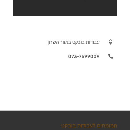

עבודות בובקט באזור השרון
073-7599009

המומחים לעבודות בובקט