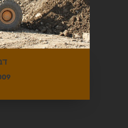
דב
009