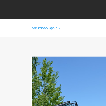
←
בובקט בפרדס חנה