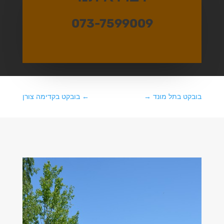
073-7599009
בובקט בתל מונד
→
←
בובקט בקדימה צורן