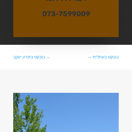
073-7599009
בובקט בעתלית
→
←
בובקט בזכרון יעקב