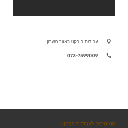

עבודות בובקט באזור השרון
073-7599009

המומחים לעבודות בובקט