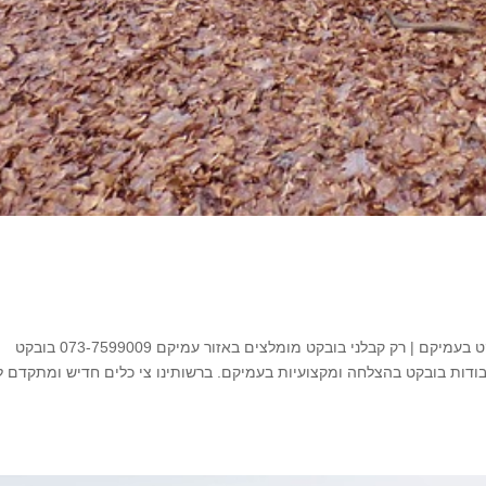
בובקט בעמיקם השכרת בובקט בעמיקם | עבודות בובקט בעמיקם | רק קבלני בובקט מומלצים באזור עמיקם 073-7599009 בובקט
ודות בובקט בהצלחה ומקצועיות בעמיקם. ברשותינו צי כלים חדיש ומתקדם ל